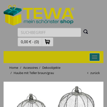
0,00 € - (0)
Toggle
navigati
Home
Accesoires
Dekoobjekte
Haube mit Teller braun/grau
zurück