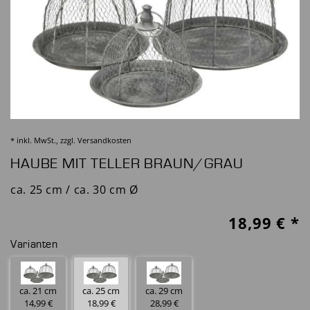
* inkl. MwSt., zzgl.
Versandkosten
HAUBE MIT TELLER BRAUN/GRAU
ca. 25 cm / ca. 30 cm Ø
18,99
€ *
Varianten
ca. 21 cm
ca. 25 cm
ca. 29 cm
14,99 €
18,99 €
28,99 €