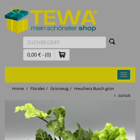
0,00 € - (0)
Toggle
navigati
Home
Florales
Grünzeug
Heuchera Busch grün
zurück