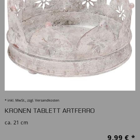
* inkl. MwSt., zzgl.
Versandkosten
KRONEN TABLETT ARTFERRO
ca. 21 cm
9,99
€ *