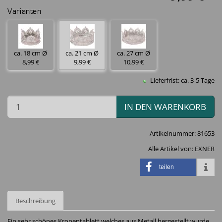
Varianten
ca. 18 cm Ø
ca. 21 cm Ø
ca. 27 cm Ø
8,99 €
9,99 €
10,99 €
Lieferfrist: ca. 3-5 Tage
IN DEN WARENKORB
Artikelnummer:
81653
Alle Artikel von:
EXNER
teilen
Beschreibung
Ein sehr schönes Kronentablett welches aus Metall hergestellt wurde.