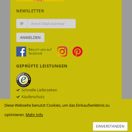
NEWSLETTER
@
ANMELDEN
GEPRÜFTE LEISTUNGEN
Schnelle Lieferzeiten
Käuferschutz
Datenschutz
Diese Webseite benutzt Cookies, um das Einkaufserlebnis zu
Sichere Datenübertragung mit SSL© -
optimieren.
Mehr Info
Verschlüsselung
Zur Echtheit der Bewertungen
EINVERSTANDEN