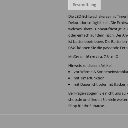
Beschreibung
Die LED-Echtwachskerze mit Timerfun
Dekorationsmöglichkeit. Die Echtwach
welches überall unbeaufsichtigt le
oder einfach auf dem Tisch. Der An-
ist batteriebetrieben. Die Batterien 
0649 können Sie die passende Fer
Maße: ca. 16 cm / ca. 7,6 cm Ø
Hinweis zu diesem Artikel:
vor Wärme & Sonneneinstrahlu
mit Timerfunktion
mit Dauerlicht oder mit flacker
Bei Fragen zögern Sie nicht uns zu
shop.de und finden Sie viele weite
Shop für Ihr Zuhause.