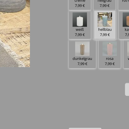
creme
hellgrau
rot
7,99 €
7,99 €
weiß
hellblau
ka
7,99 €
7,99 €
7,
dunkelgrau
rosa
7,99 €
7,99 €