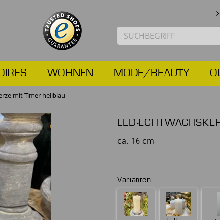
OIRES
WOHNEN
MODE/BEAUTY
O
rze mit Timer hellblau
LED-ECHTWACHSKERZ
ca. 16 cm
Varianten