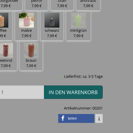
-burgunder
petrol
titan
anthrazit
7,99 €
7,99 €
7,99 €
7,99 €
ffee
malve
schwarz
mintgrün
99 €
7,99 €
7,99 €
7,99 €
weinrot
braun
7,99 €
7,99 €
Lieferfrist: ca. 3-5 Tage
IN DEN WARENKORB
Artikelnummer:
00201
teilen