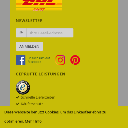
NEWSLETTER
@
ANMELDEN
GEPRÜFTE LEISTUNGEN
Schnelle Lieferzeiten
Käuferschutz
Datenschutz
Diese Webseite benutzt Cookies, um das Einkaufserlebnis zu
Sichere Datenübertragung mit SSL© -
optimieren.
Mehr Info
Verschlüsselung