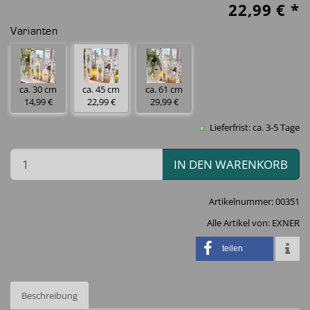
22,99
€ *
Varianten
ca. 30 cm
ca. 45 cm
ca. 61 cm
14,99 €
22,99 €
29,99 €
Lieferfrist: ca. 3-5 Tage
IN DEN WARENKORB
Artikelnummer:
00351
Alle Artikel von:
EXNER
teilen
Beschreibung