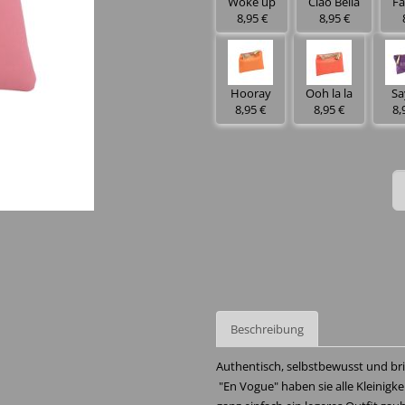
Woke up
Ciao Bella
Fa
8,95 €
8,95 €
Hooray
Ooh la la
Sa
8,95 €
8,95 €
8,
Beschreibung
Authentisch, selbstbewusst und bri
"En Vogue" haben sie alle Kleinigk