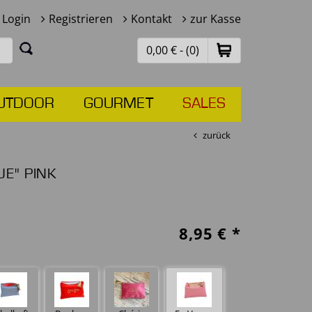
Login
Registrieren
Kontakt
zur Kasse
0,00 € - (0)
UTDOOR
GOURMET
SALES
zurück
E" PINK
8,95
€ *