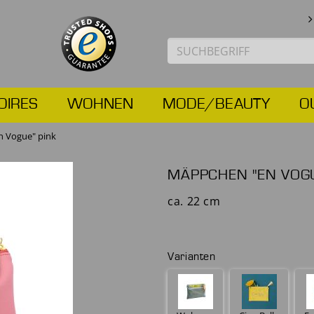
OIRES
WOHNEN
MODE/BEAUTY
O
 Vogue" pink
MÄPPCHEN "EN VOGU
ca. 22 cm
Varianten