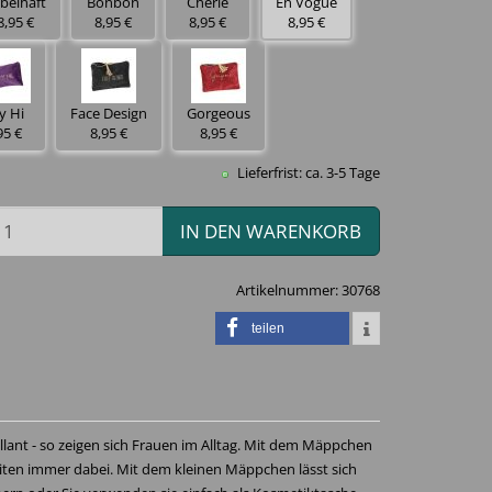
belhaft
Bonbon
Chérie
En Vogue
8,95 €
8,95 €
8,95 €
8,95 €
y Hi
Face Design
Gorgeous
95 €
8,95 €
8,95 €
Lieferfrist: ca. 3-5 Tage
IN DEN WARENKORB
Artikelnummer:
30768
teilen
llant - so zeigen sich Frauen im Alltag. Mit dem Mäppchen
eiten immer dabei. Mit dem kleinen Mäppchen lässt sich