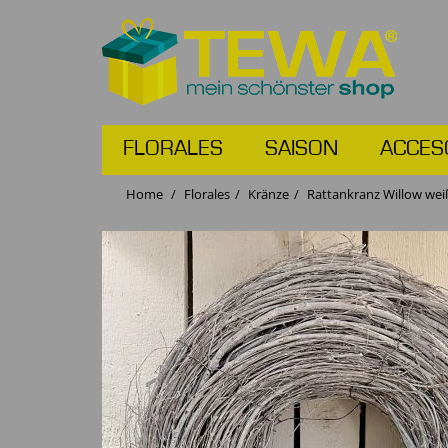
FLORALES
SAISON
ACCES
Home
Florales
Kränze
Rattankranz Willow wei