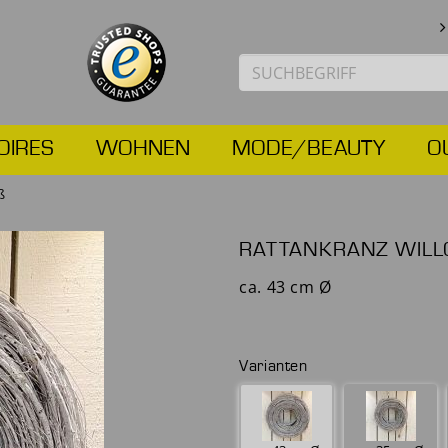
OIRES
WOHNEN
MODE/BEAUTY
O
ß
RATTANKRANZ WILL
ca. 43 cm Ø
Varianten