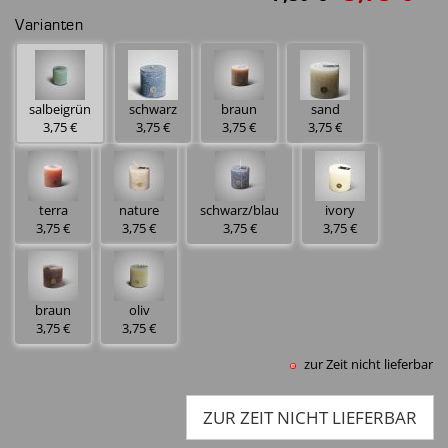
Varianten
salbeigrün
schwarz
braun
sand
3,75 €
3,75 €
3,75 €
3,75 €
terra
nature
schwarz/blau
ivory
3,75 €
3,75 €
3,75 €
3,75 €
braun
oliv
3,75 €
3,75 €
zur Zeit nicht lieferbar
ZUR ZEIT NICHT LIEFERBAR