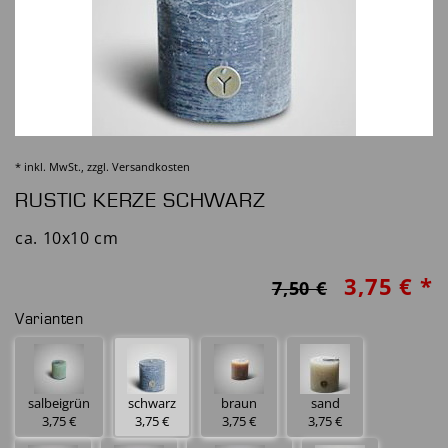
* inkl. MwSt., zzgl.
Versandkosten
RUSTIC KERZE SCHWARZ
ca. 10x10 cm
3,75 € *
7,50 €
Varianten
salbeigrün
schwarz
braun
sand
3,75 €
3,75 €
3,75 €
3,75 €