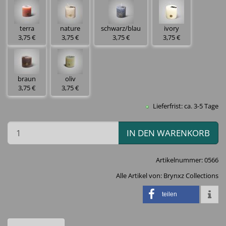
terra
nature
schwarz/blau
ivory
3,75 €
3,75 €
3,75 €
3,75 €
braun
oliv
3,75 €
3,75 €
Lieferfrist: ca. 3-5 Tage
IN DEN WARENKORB
Artikelnummer:
0566
Alle Artikel von:
Brynxz Collections
teilen