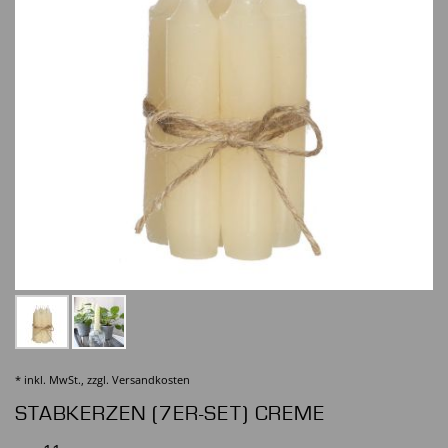
* inkl. MwSt., zzgl.
Versandkosten
STABKERZEN (7ER-SET) CREME