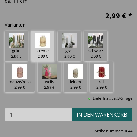
ca. 11 cm
2,99
€ *
Varianten
grau
grün
creme
schwarz
2,99 €
2,99 €
2,99 €
2,99 €
mauve/rosa
weiß
leinen
rot
2,99 €
2,99 €
2,99 €
2,99 €
Lieferfrist: ca. 3-5 Tage
IN DEN WARENKORB
Artikelnummer:
0644