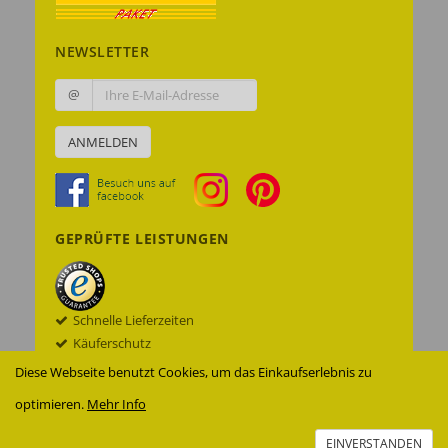
NEWSLETTER
@
ANMELDEN
GEPRÜFTE LEISTUNGEN
Schnelle Lieferzeiten
Käuferschutz
Datenschutz
Diese Webseite benutzt Cookies, um das Einkaufserlebnis zu
Sichere Datenübertragung mit SSL© -
optimieren.
Mehr Info
Verschlüsselung
Zur Echtheit der Bewertungen
EINVERSTANDEN