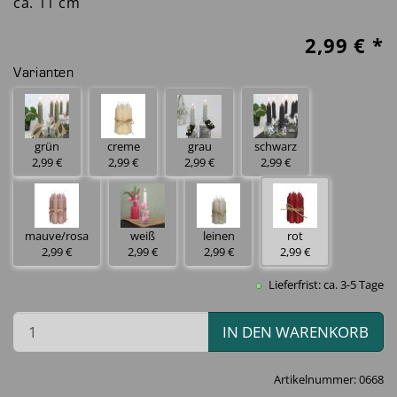
ca. 11 cm
2,99
€ *
Varianten
grau
grün
creme
schwarz
2,99 €
2,99 €
2,99 €
2,99 €
mauve/rosa
weiß
leinen
rot
2,99 €
2,99 €
2,99 €
2,99 €
Lieferfrist: ca. 3-5 Tage
IN DEN WARENKORB
Artikelnummer:
0668