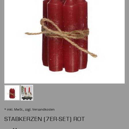
* inkl. MwSt., zzgl.
Versandkosten
STABKERZEN (7ER-SET) ROT