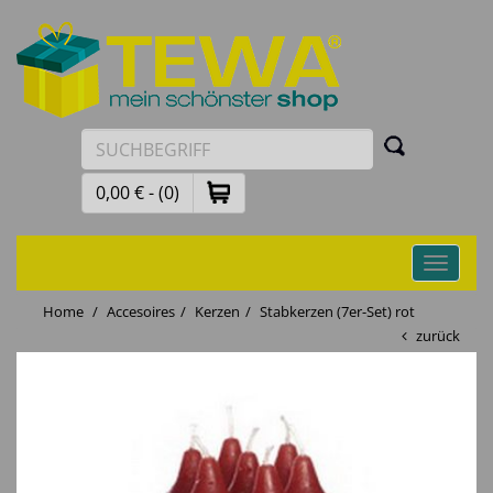
0,00 € - (0)
Toggle
navigati
Home
Accesoires
Kerzen
Stabkerzen (7er-Set) rot
zurück