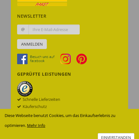
NEWSLETTER
@
ANMELDEN
GEPRÜFTE LEISTUNGEN
Schnelle Lieferzeiten
Käuferschutz
Datenschutz
Diese Webseite benutzt Cookies, um das Einkaufserlebnis zu
Sichere Datenübertragung mit SSL© -
optimieren.
Mehr Info
Verschlüsselung
Zur Echtheit der Bewertungen
EINVERSTANDEN