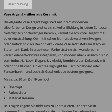
Beschreibung
Vase Argent – silber aus Keramik
Die elegante Vase Argent begeistert mit ihrem modernen
silberfarbenen Design und ist ein stilvoller Blickfang in jedem Zuhause.
Gefertigt aus hochwertiger Keramik, vereint sie schlichte Eleganz mit
edler Ausstrahlung. Ob mit frischen Blumen, dekorativen Zweigen
oder einfach solo als Dekoobjekt – diese Vase setzt stets ein stilvolles
Statement. Dank ihrer zeitlosen Farbe lässt sie sich wunderbar in
verschiedene Wohnstile integrieren, von modern über klassisch bis hin
zum Industrial Look. Elegant & vielseitig kombinierbar. Dekorativ mit
oder ohne Blumen. Ein echtes Highlight für Tisch, Sideboard oder
Fensterbank – und auch als Geschenkidee bestens geeignet..
Maße: ca. 20 cm Ø / 19 cm hoch
Übertopf
Farbe: silber
Material: Keramik
Bei Fragen zögern Sie nicht uns zu kontaktieren. Stöbern Sie in
unserem Shop www.tewa-shop.de und finden Sie viele weitere