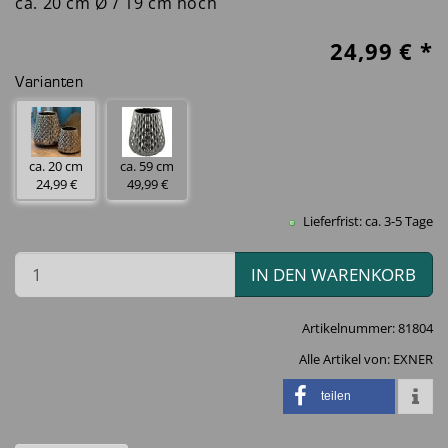
ca. 20 cm Ø / 19 cm hoch
24,99
€ *
Varianten
ca. 20 cm
ca. 59 cm
24,99 €
49,99 €
Lieferfrist: ca. 3-5 Tage
IN DEN WARENKORB
Artikelnummer:
81804
Alle Artikel von:
EXNER
teilen