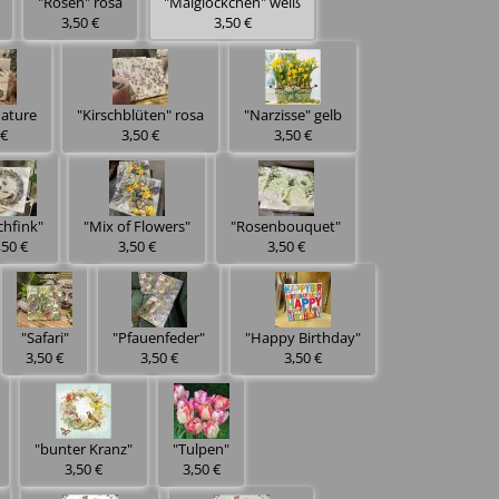
"Rosen" rosa
"Maiglöckchen" weiß
3,50 €
3,50 €
nature
"Kirschblüten" rosa
"Narzisse" gelb
 €
3,50 €
3,50 €
chfink"
"Mix of Flowers"
"Rosenbouquet"
,50 €
3,50 €
3,50 €
"Safari"
"Pfauenfeder"
"Happy Birthday"
3,50 €
3,50 €
3,50 €
"bunter Kranz"
"Tulpen"
3,50 €
3,50 €