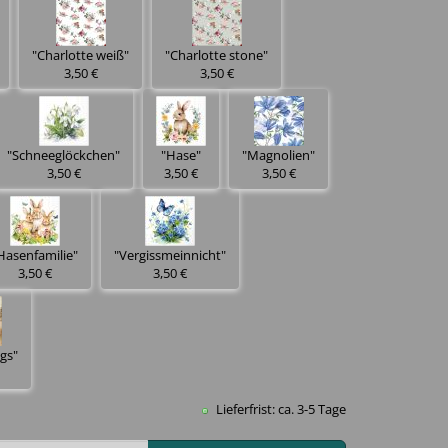
"Charlotte weiß"
"Charlotte stone"
3,50 €
3,50 €
"Schneeglöckchen"
"Hase"
"Magnolien"
3,50 €
3,50 €
3,50 €
Hasenfamilie"
"Vergissmeinnicht"
3,50 €
3,50 €
gs"
Lieferfrist: ca. 3-5 Tage