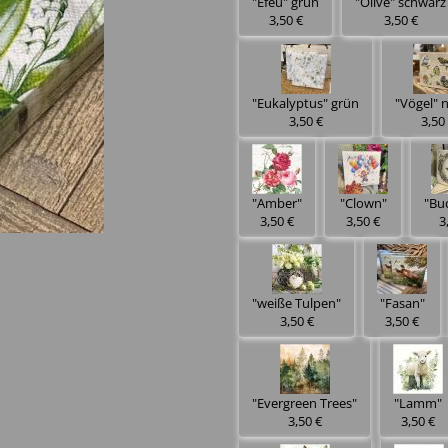
"Efeu" grün
"Olive" schwarz
3,50 €
3,50 €
"Eukalyptus" grün
"Vögel" 
3,50 €
3,50
"Amber"
"Clown"
"Bu
3,50 €
3,50 €
3
"weiße Tulpen"
"Fasan"
3,50 €
3,50 €
"Evergreen Trees"
"Lamm"
3,50 €
3,50 €