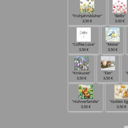
"Frühjahrsblüher"
"Bellis"
3,50 €
3,50 €
"Coffee Love"
"Meise"
3,50 €
3,50 €
"Krokusse"
"Eier"
"
3,50 €
3,50 €
"Hühnerfamilie"
"Golden Eg
3,50 €
3,50 €