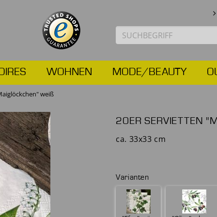
OIRES
WOHNEN
MODE/BEAUTY
O
Maiglöckchen" weiß
20ER SERVIETTEN "
ca. 33x33 cm
Varianten