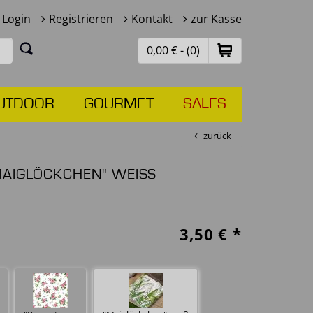
Login
Registrieren
Kontakt
zur Kasse
0,00 € - (0)
UTDOOR
GOURMET
SALES
zurück
MAIGLÖCKCHEN" WEISS
3,50
€ *