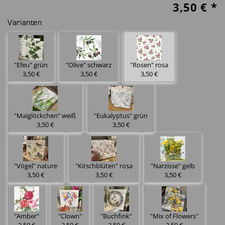
3,50
€ *
Varianten
"Efeu" grün
"Olive" schwarz
"Rosen" rosa
3,50 €
3,50 €
3,50 €
"Maiglöckchen" weiß
"Eukalyptus" grün
3,50 €
3,50 €
"Vögel" nature
"Kirschblüten" rosa
"Narzisse" gelb
3,50 €
3,50 €
3,50 €
"Amber"
"Clown"
"Buchfink"
"Mix of Flowers"