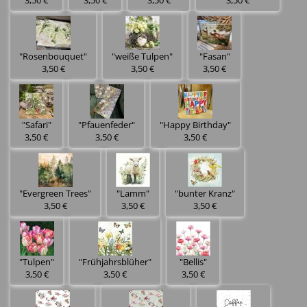
3,50 €
3,50 €
3,50 €
3,50 €
"Rosenbouquet"
"weiße Tulpen"
"Fasan"
3,50 €
3,50 €
3,50 €
"Safari"
"Pfauenfeder"
"Happy Birthday"
3,50 €
3,50 €
3,50 €
"Evergreen Trees"
"Lamm"
"bunter Kranz"
3,50 €
3,50 €
3,50 €
"Tulpen"
"Frühjahrsblüher"
"Bellis"
3,50 €
3,50 €
3,50 €