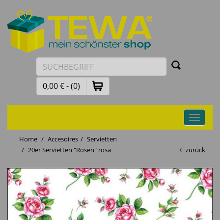
0,00 € - (0)
Toggle
navigati
Home
Accesoires
Servietten
20er Servietten "Rosen" rosa
zurück