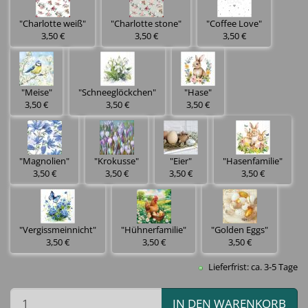
"Charlotte weiß"
"Charlotte stone"
"Coffee Love"
3,50 €
3,50 €
3,50 €
"Meise"
"Schneeglöckchen"
"Hase"
3,50 €
3,50 €
3,50 €
"Magnolien"
"Krokusse"
"Eier"
"Hasenfamilie"
3,50 €
3,50 €
3,50 €
3,50 €
"Vergissmeinnicht"
"Hühnerfamilie"
"Golden Eggs"
3,50 €
3,50 €
3,50 €
Lieferfrist: ca. 3-5 Tage
IN DEN WARENKORB