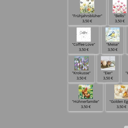
"Frühjahrsblüher"
"Bellis"
3,50 €
3,50 €
"Coffee Love"
"Meise"
3,50 €
3,50 €
"Krokusse"
"Eier"
"
3,50 €
3,50 €
"Hühnerfamilie"
"Golden Eg
3,50 €
3,50 €