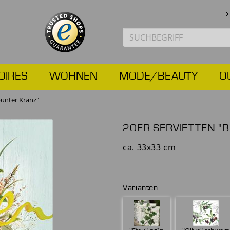
OIRES
WOHNEN
MODE/BEAUTY
O
bunter Kranz"
20ER SERVIETTEN "
ca. 33x33 cm
Varianten