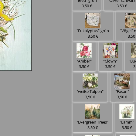
"Efeu" grün
"Olive" schwarz
3,50 €
3,50 €
"Eukalyptus" grün
"Vögel" 
3,50 €
3,50
"Amber"
"Clown"
"Bu
3,50 €
3,50 €
3
"weiße Tulpen"
"Fasan"
3,50 €
3,50 €
"Evergreen Trees"
"Lamm"
3,50 €
3,50 €