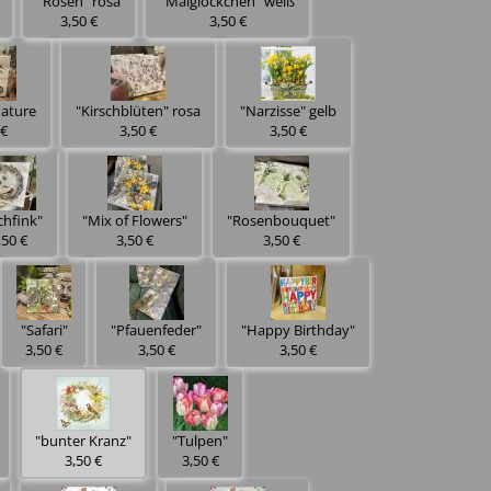
"Rosen" rosa
"Maiglöckchen" weiß
3,50 €
3,50 €
nature
"Kirschblüten" rosa
"Narzisse" gelb
 €
3,50 €
3,50 €
chfink"
"Mix of Flowers"
"Rosenbouquet"
,50 €
3,50 €
3,50 €
"Safari"
"Pfauenfeder"
"Happy Birthday"
3,50 €
3,50 €
3,50 €
"bunter Kranz"
"Tulpen"
3,50 €
3,50 €