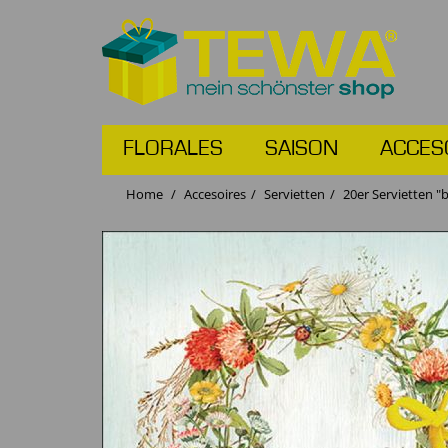
FLORALES
SAISON
ACCES
Home
Accesoires
Servietten
20er Servietten "