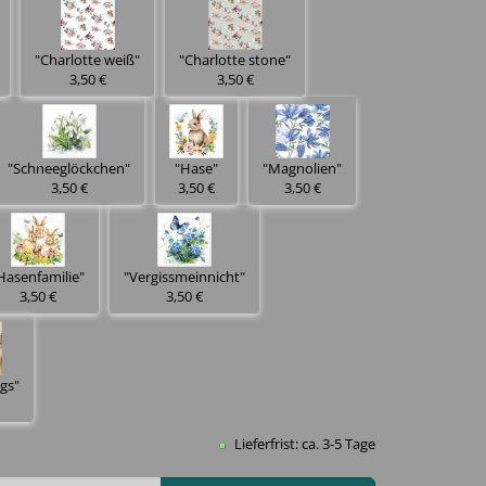
"Charlotte weiß"
"Charlotte stone"
3,50 €
3,50 €
"Schneeglöckchen"
"Hase"
"Magnolien"
3,50 €
3,50 €
3,50 €
Hasenfamilie"
"Vergissmeinnicht"
3,50 €
3,50 €
gs"
Lieferfrist: ca. 3-5 Tage