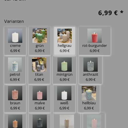
6,99
€ *
Varianten
creme
grün
hellgrau
rot-burgunder
6,99 €
6,99 €
6,99 €
6,99 €
petrol
titan
mintgrün
anthrazit
6,99 €
6,99 €
6,99 €
6,99 €
braun
malve
weiß
hellblau
6,99 €
6,99 €
6,99 €
6,99 €