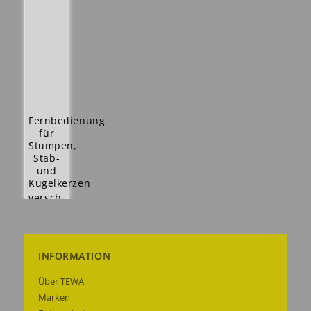
Fernbedienung
für
Stumpen,
Stab-
und
Kugelkerzen
versch.
Timereinstellung
+
versch.
Lichteinstellung
INFORMATION
2,50 €
Details
Über TEWA
anzeigen
Marken