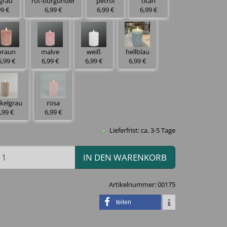
lgrau
rot-burgunder
petrol
titan
99 €
6,99 €
6,99 €
6,99 €
braun
malve
weiß
hellblau
6,99 €
6,99 €
6,99 €
6,99 €
kelgrau
rosa
,99 €
6,99 €
Lieferfrist: ca. 3-5 Tage
IN DEN WARENKORB
Artikelnummer:
00175
teilen