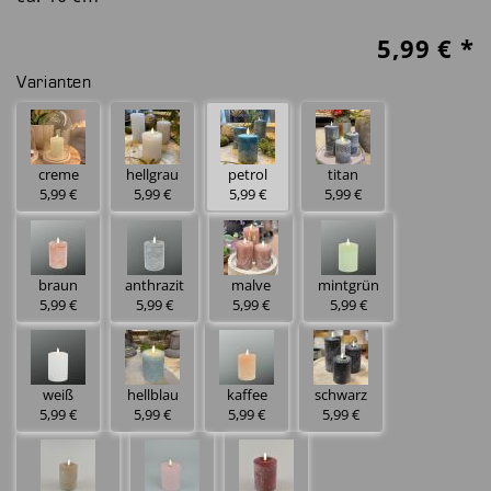
5,99
€ *
Varianten
creme
hellgrau
petrol
titan
5,99 €
5,99 €
5,99 €
5,99 €
braun
anthrazit
malve
mintgrün
5,99 €
5,99 €
5,99 €
5,99 €
weiß
hellblau
kaffee
schwarz
5,99 €
5,99 €
5,99 €
5,99 €