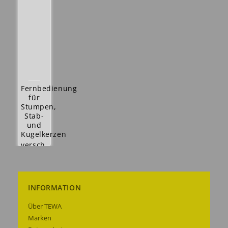
Fernbedienung
für
Stumpen,
Stab-
und
Kugelkerzen
versch.
Timereinstellung
+
versch.
Lichteinstellung
INFORMATION
2,50 €
Details
Über TEWA
anzeigen
Marken