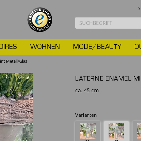
OIRES
WOHNEN
MODE/BEAUTY
O
nt Metall/Glas
LATERNE ENAMEL M
ca. 45 cm
Varianten