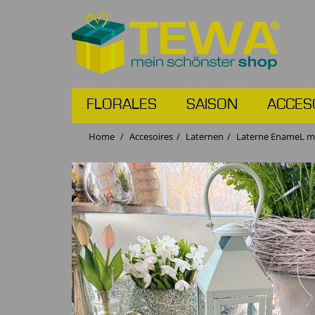
FLORALES
SAISON
ACCES
Home
Accesoires
Laternen
Laterne EnameL mi