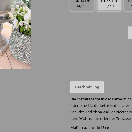
ca. 30 cm
ca. 45 cm
ca
14,99 €
22,99 €
2
Beschreibung
Die Metalllaterne in der Farbe mint 
oder eine Lichterkette in die Late
Schlicht und ohne viel Schnickschna
dem Wohnraum oder der Terrasse d
Maße: ca. 11x11x45 cm