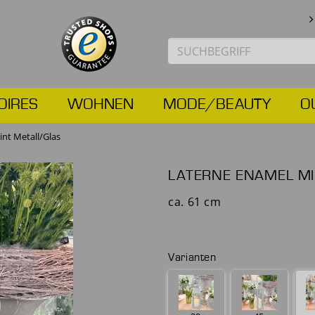
OIRES
WOHNEN
MODE/BEAUTY
O
nt Metall/Glas
LATERNE ENAMEL M
ca. 61 cm
Varianten