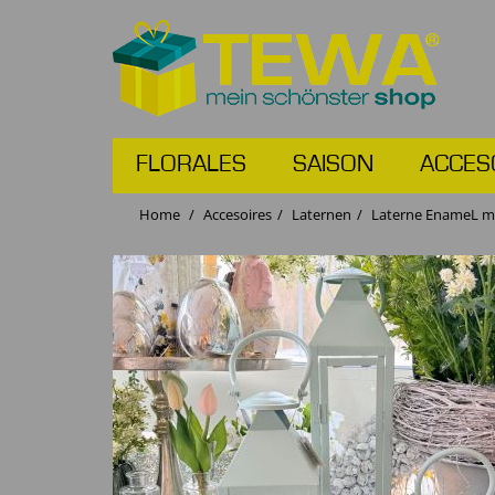
FLORALES
SAISON
ACCES
Home
Accesoires
Laternen
Laterne EnameL mi