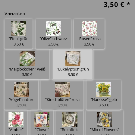
3,50
€ *
Varianten
"Efeu" grün
"Olive" schwarz
"Rosen" rosa
3,50 €
3,50 €
3,50 €
"Maiglöckchen" weiß
"Eukalyptus" grün
3,50 €
3,50 €
"Vögel" nature
"Kirschblüten" rosa
"Narzisse" gelb
3,50 €
3,50 €
3,50 €
"Amber"
"Clown"
"Buchfink"
"Mix of Flowers"