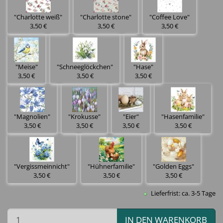
"Charlotte weiß"
"Charlotte stone"
"Coffee Love"
3,50 €
3,50 €
3,50 €
"Meise"
"Schneeglöckchen"
"Hase"
3,50 €
3,50 €
3,50 €
"Magnolien"
"Krokusse"
"Eier"
"Hasenfamilie"
3,50 €
3,50 €
3,50 €
3,50 €
"Vergissmeinnicht"
"Hühnerfamilie"
"Golden Eggs"
3,50 €
3,50 €
3,50 €
Lieferfrist: ca. 3-5 Tage
IN DEN WARENKORB