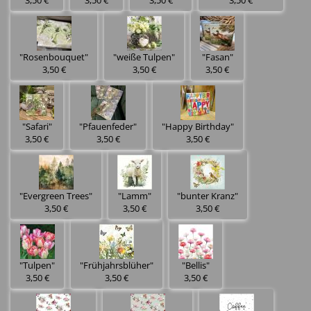
3,50 €
3,50 €
3,50 €
3,50 €
"Rosenbouquet"
"weiße Tulpen"
"Fasan"
3,50 €
3,50 €
3,50 €
"Safari"
"Pfauenfeder"
"Happy Birthday"
3,50 €
3,50 €
3,50 €
"Evergreen Trees"
"Lamm"
"bunter Kranz"
3,50 €
3,50 €
3,50 €
"Tulpen"
"Frühjahrsblüher"
"Bellis"
3,50 €
3,50 €
3,50 €